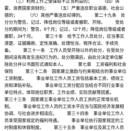
（三）利用工作之便谋取不正当利益的； （四）挥
霍、浪费国家资财的； （五）严重违反职业道德、社会公
德的； （六）其他严重违反纪律的。 第二十九条 处
分分为警告、记过、降低岗位等级或者撤职、开除。 受处
分的期间为：警告，6个月；记过，12个月；降低岗位等级或者
撤职，24个月。 第三十条 给予工作人员处分，应当事实
清楚、证据确凿、定性准确、处理恰当、程序合法、手续完
备。 第三十一条 工作人员受开除以外的处分，在受处分
期间没有再发生违纪行为的，处分期满后，由处分决定单位解
除处分并以书面形式通知本人。 第七章 工资福利和社会
保险 第三十二条 国家建立激励与约束相结合的事业单位
工资制度。 事业单位工作人员工资包括基本工资、绩效工
资和津贴补贴。 事业单位工资分配应当结合不同行业事业
单位特点，体现岗位职责、工作业绩、实际贡献等因素。
第三十三条 国家建立事业单位工作人员工资的正常增长机
制。 事业单位工作人员的工资水平应当与国民经济发展相
协调、与社会进步相适应。 第三十四条 事业单位工作人
员享受国家规定的福利待遇。 事业单位执行国家规定的工
时制度和休假制度。 第三十五条 事业单位及其工作人员