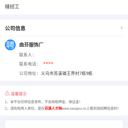
缝纫工
公司信息
曲芬服饰厂
联系人：
****
联系电话：
公司地址：
义乌市苏溪镇王界村7栋9栋
温馨提示
1、本平台仅供信息发布，不会收取押金、保证金！
2、请告知用人单位，是在
苏溪人才网
www.saogou.cn上看到该招聘信息的！