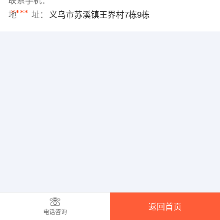
联系手机：
****
地 址：
义乌市苏溪镇王界村7栋9栋
返回首页
电话咨询