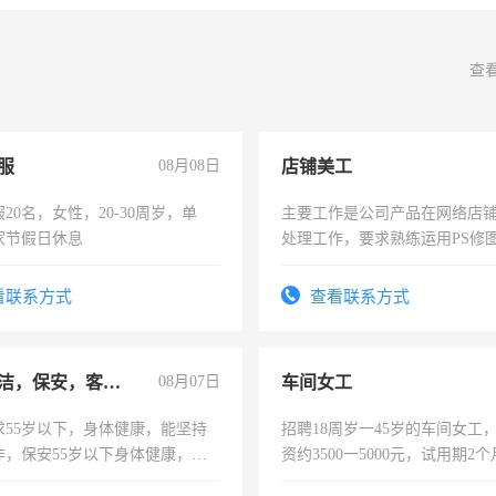
查
服
08月08日
店铺美工
20名，女性，20-30周岁，单
主要工作是公司产品在网络店
家节假日休息
处理工作，要求熟练运用PS修图
作时间每天8小时，待遇优厚。
看联系方式
查看联系方式
急招保洁，保安，客服，工程
08月07日
车间女工
求55岁以下，身体健康，能坚持
招聘18周岁一45岁的车间女工
作，保安55岁以下身体健康，有
资约3500一5000元，试用期2
形象端庄，遵纪守法，无犯罪记
险，有年薪假，年底福利