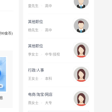
童先生
·
高中
其他职位
杨先生
·
高中
80金币)
其他职位
李女士
·
中专/技校
行政/人事
王女士
·
本科
电商/淘宝/网店
息
燕女士
·
大专