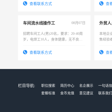
录，客
查看联系方式
查
懂电脑
能力，
车间流水线操作工
08月07日
外贸人
招聘车间工人(男)20名，要求：20-40周
本地企
岁，电焊工10人，身体健康，无不良嗜
售经验
好。薪资：4500-7000元，标准八人间住
宿，免费发放劳保用品，两班倒，每月
查看联系方式
查
25号准时发放工资，工作时间10小时
栏目导航:
职位搜索
简历中心
名企展示
一句话
套餐标准
金币充值
意见建议
联系我