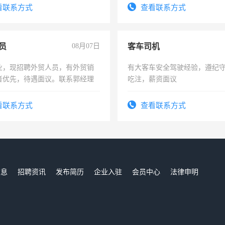
服要求45岁以下高中以上文化，
看联系方式
查看联系方式
工作认真，性格开朗有良好沟通
工程，懂水电维修。
员
08月07日
客车司机
业，现招聘外贸人员，有外贸销
有大客车安全驾驶经验，遵纪
者优先，待遇面议。联系郭经理
吃注，薪资面议
看联系方式
查看联系方式
信息
招聘资讯
发布简历
企业入驻
会员中心
法律申明
们