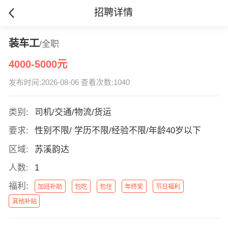
招聘详情
装车工
/全职
4000-5000元
发布时间:2026-08-06 查看次数:1040
类别:
司机/交通/物流/货运
要求:
性别不限/ 学历不限/经验不限/年龄40岁以下
区域:
苏溪韵达
人数:
1
福利:
加班补助
包吃
包住
年终奖
节日福利
其他补贴