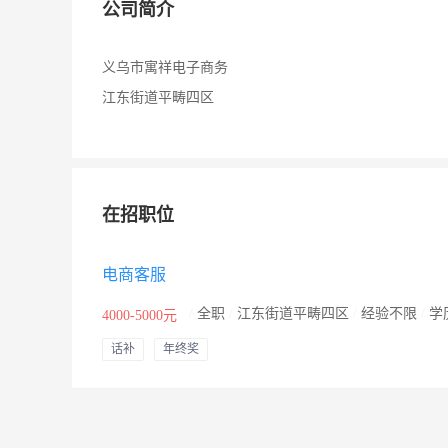
公司简介
义乌市寓祥电子商务
江东街道平畴四区
在招职位
电商客服
/
全职
/
江东街道平畴四区
/
经验不限
/
学
4000-5000元
话补
年终奖