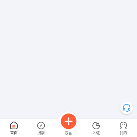
发布 [操作工 ] 招聘信息
发布 [服务员 ] 招聘信息
【义乌市米苏文化创意有限公司】 强势入驻
首页
搜索
入驻
我的
发布